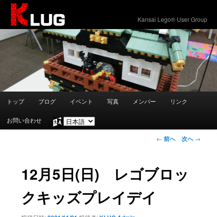
KLUG
Kansai Lego® User Group
メ
トップ
ブログ
イベント
写真
メンバー
リンク
メ
イ
ン
お問い合わせ
言
イ
メ
語
ニ
投
←
前へ
次へ
→
を
ン
ュ
稿
選
ー
ナ
択
コ
ビ
12月5日(日) レゴブロッ
ゲ
ン
ー
クキッズプレイデイ
シ
テ
ョ