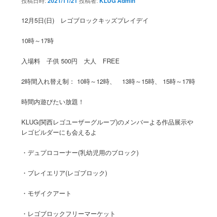
投稿日時:
2021/11/21
投稿者:
KLUG Admin
ン
ン
12月5日(日) レゴブロックキッズプレイデイ
ツ
10時～17時
へ
入場料 子供 500円 大人 FREE
移
2時間入れ替え制： 10時～12時、 13時～15時、 15時～17時
動
時間内遊びたい放題！
KLUG(関西レゴユーザーグループ)のメンバーよる作品展示や
レゴビルダーにも会えるよ
・デュプロコーナー(乳幼児用のブロック)
・プレイエリア(レゴブロック)
・モザイクアート
・レゴブロックフリーマーケット