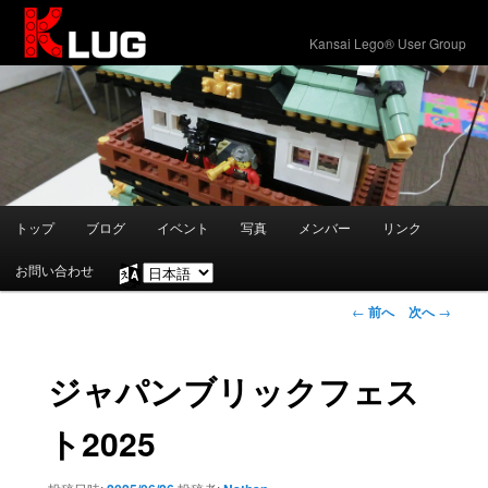
KLUG
Kansai Lego® User Group
メ
トップ
ブログ
イベント
写真
メンバー
リンク
メ
イ
ン
お問い合わせ
言
イ
メ
語
ニ
投
←
前へ
次へ
→
を
ン
ュ
稿
選
ー
ナ
択
コ
ビ
ジャパンブリックフェス
ゲ
ン
ー
ト2025
シ
テ
ョ