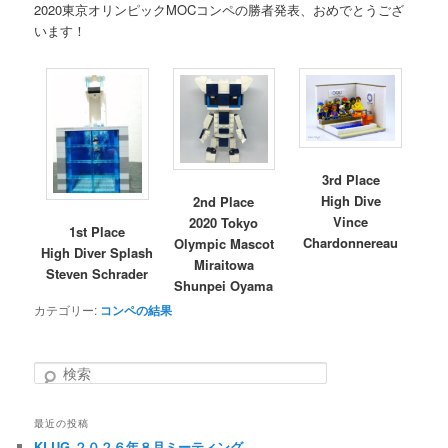
2020東京オリンピックMOCコンペの勝者発表、おめでとうござ
ン
ツ
います！
ツ
へ
へ
移
移
動
3rd Place
動
High Dive
2nd Place
Vince
2020 Tokyo
1st Place
Chardonnereau
Olympic Mascot
High Diver Splash
Miraitowa
Steven Schrader
Shunpei Oyama
カテゴリー:
コンペの結果
検
索
最近の投稿
KLUG ２０２６年８月ミーティング