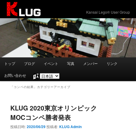
KLUG
Kansai Lego® User Group
メ
トップ
ブログ
イベント
写真
メンバー
リンク
メ
サ
イ
ン
お問い合わせ
言
イ
ブ
メ
語
ニ
「
コンペの結果
」カテゴリーアーカイブ
を
ン
コ
ュ
選
ー
択
コ
ン
KLUG 2020東京オリンピック
MOCコンペ勝者発表
ン
テ
投稿日時:
2020/06/29
投稿者:
KLUG Admin
テ
ン